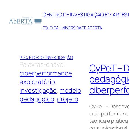
Saltar
para
CENTRO DE INVESTIGAÇÃO EM ARTE
o
POLO DA UNIVERSIDADE ABERTA
conteúdo
PROJETOS DE INVESTIGAÇÃO
Palavras-chave:
CyPeT – 
ciberperformance
, 
pedagógic
exploratório
, 
ciberperf
investigação
, 
modelo
pedagógico
, 
projeto
CyPeT – Desenvo
ciberperformanc
teórica e prática
comunicacional,