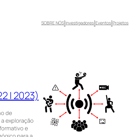
|
|
|
SOBRE NÓS
Investigadores
Eventos
Projetos
2 | 2023)
no de
 a exploração
rformativo e
ógico para a