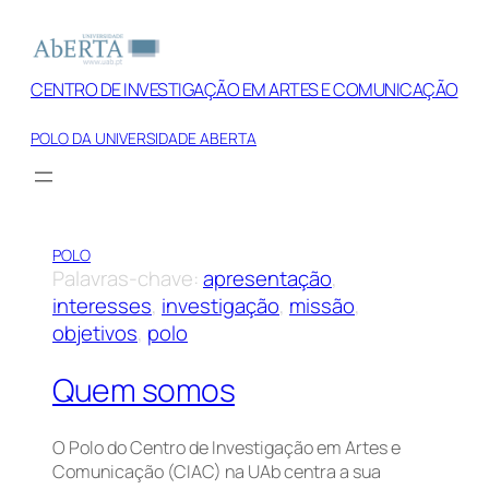
Saltar
para
o
CENTRO DE INVESTIGAÇÃO EM ARTES E COMUNICAÇÃO
conteúdo
POLO DA UNIVERSIDADE ABERTA
POLO
Palavras-chave:
apresentação
, 
interesses
, 
investigação
, 
missão
, 
objetivos
, 
polo
Quem somos
O Polo do Centro de Investigação em Artes e
Comunicação (CIAC) na UAb centra a sua