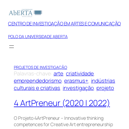
Saltar
para
o
CENTRO DE INVESTIGAÇÃO EM ARTES E COMUNICAÇÃO
conteúdo
POLO DA UNIVERSIDADE ABERTA
PROJETOS DE INVESTIGAÇÃO
Palavras-chave:
arte
, 
criatividade
, 
empreendedorismo
, 
erasmus+
, 
indústrias
culturais e criativas
, 
investigação
, 
projeto
4 ArtPreneur (2020 | 2022)
O Projeto 4ArtPreneur – Innovative thinking
competences for Creative Art entrepreneurship