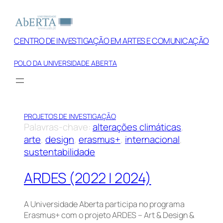
Saltar
para
o
CENTRO DE INVESTIGAÇÃO EM ARTES E COMUNICAÇÃO
conteúdo
POLO DA UNIVERSIDADE ABERTA
PROJETOS DE INVESTIGAÇÃO
Palavras-chave:
alterações climáticas
, 
arte
, 
design
, 
erasmus+
, 
internacional
, 
sustentabilidade
ARDES (2022 | 2024)
A Universidade Aberta participa no programa
Erasmus+ com o projeto ARDES – Art & Design &