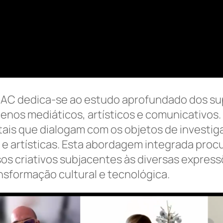
CIAC dedica-se ao estudo aprofundado dos supo
nos mediáticos, artísticos e comunicativos.
itais que dialogam com os objetos de invest
 e artísticas. Esta abordagem integrada proc
s criativos subjacentes às diversas expressõ
nsformação cultural e tecnológica.