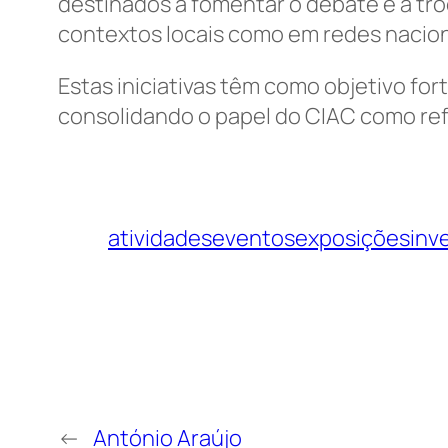
destinados a fomentar o debate e a troc
contextos locais como em redes naciona
Estas iniciativas têm como objetivo for
consolidando o papel do CIAC como ref
atividades
eventos
exposições
inv
←
António Araújo