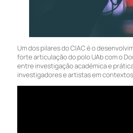
Um dos pilares do CIAC é o desenvolvim
forte articulação do polo UAb com o D
entre investigação académica e prátic
investigadores e artistas em contextos 