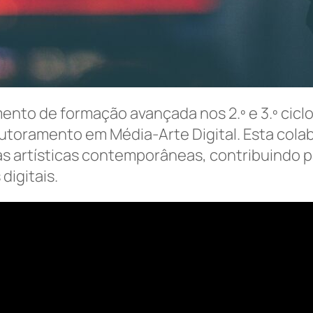
ento de formação avançada nos 2.º e 3.º cicl
outoramento em Média-Arte Digital. Esta col
as artísticas contemporâneas, contribuindo 
digitais.