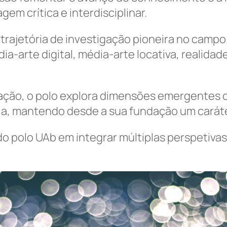
 crítica e interdisciplinar.
rajetória de investigação pioneira no campo 
ia-arte digital, média-arte locativa, realida
ção, o polo explora dimensões emergentes co
a, mantendo desde a sua fundação um caráter m
o polo UAb em integrar múltiplas perspetivas