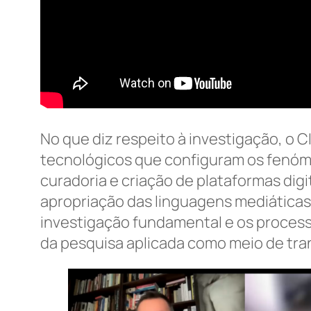
No que diz respeito à investigação, o 
tecnológicos que configuram os fenóme
curadoria e criação de plataformas dig
apropriação das linguagens mediáticas
investigação fundamental e os processo
da pesquisa aplicada como meio de tra