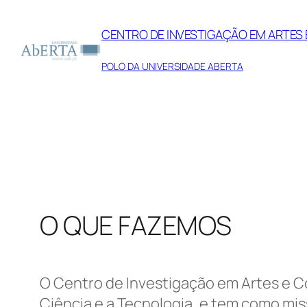
Saltar
para
CENTRO DE INVESTIGAÇÃO EM ARTE
o
POLO DA UNIVERSIDADE ABERTA
conteúdo
O QUE FAZEMOS
O Centro de Investigação em Artes e C
Ciência e a Tecnologia, e tem como mi