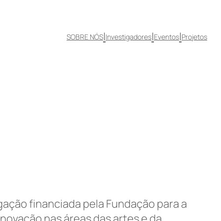
|
|
|
SOBRE NÓS
Investigadores
Eventos
Projetos
gação financiada pela Fundação para a
novação nas áreas das artes e da