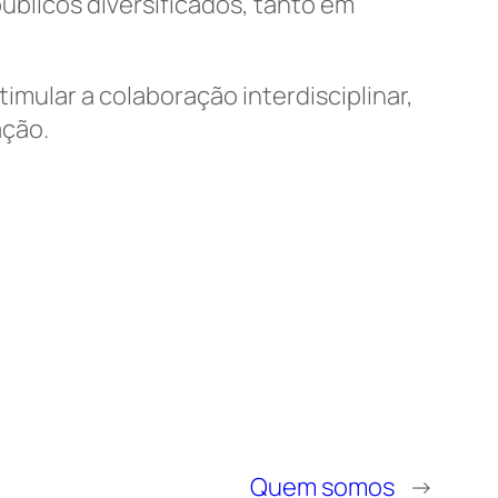
públicos diversificados, tanto em
imular a colaboração interdisciplinar,
ação.
Quem somos
→