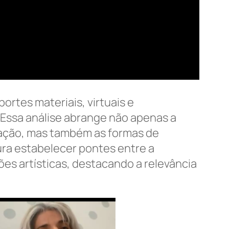
rtes materiais, virtuais e
 Essa análise abrange não apenas a
igação, mas também as formas de
ura estabelecer pontes entre a
es artísticas, destacando a relevância